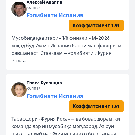
Алексей Авапин
КАППЕР
Ғолибияти Испания
Коэффитсиент 1.91
Мусобиқа қавитарин 1/8 финали ЧМ-2026
хоҳад буд. Аммо Испания барои ман фаворити
равшан аст. Ставкаам — ғолибияти «Фурия
Роха».
Павел Буланцов
КАППЕР
Ғолибияти Испания
Коэффитсиент 1.91
Тарафдори «Фурия Роха» — ва бовар дорам, ки
команда дар ин мусобиқа мегузарад. Аз рӯи
шакл, таркиб ва рӯҳия испаниҳо болотаранд.