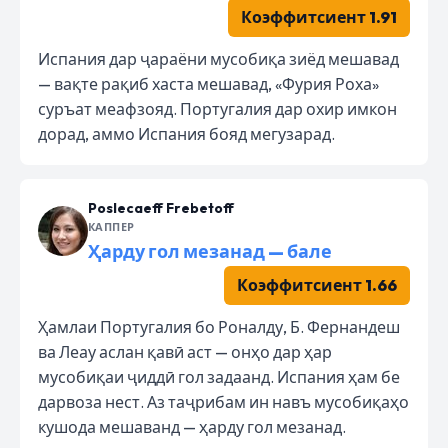
Коэффитсиент 1.91
Испания дар ҷараёни мусобиқа зиёд мешавад
— вақте рақиб хаста мешавад, «Фурия Роха»
суръат меафзояд. Португалия дар охир имкон
дорад, аммо Испания бояд мегузарад.
Poslecaeff Frebetoff
КАППЕР
Ҳарду гол мезанад — бале
Коэффитсиент 1.66
Ҳамлаи Португалия бо Роналду, Б. Фернандеш
ва Леау аслан қавӣ аст — онҳо дар ҳар
мусобиқаи ҷиддӣ гол задаанд. Испания ҳам бе
дарвоза нест. Аз таҷрибам ин навъ мусобиқаҳо
кушода мешаванд — ҳарду гол мезанад.