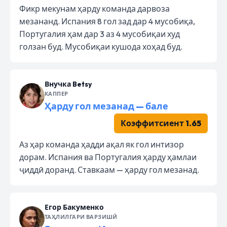
Фикр мекунам ҳарду команда дарвоза
мезананд. Испания 8 гол зад дар 4 мусобиқа,
Португалия ҳам дар 3 аз 4 мусобиқаи худ
голзан буд. Мусобиқаи кушода хоҳад буд.
Внучка Betsy
КАППЕР
Ҳарду гол мезанад — бале
Коэффитсиент 1.65
Аз ҳар команда ҳадди ақал як гол интизор
дорам. Испания ва Португалия ҳарду ҳамлаи
ҷиддӣ доранд. Ставкаам — ҳарду гол мезанад.
Егор Бакуменко
ТАҲЛИЛГАРИ ВАРЗИШӢ