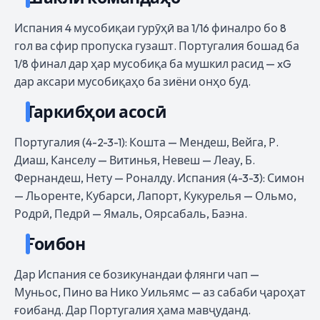
Испания 4 мусобиқаи гурӯҳӣ ва 1/16 финалро бо 8
гол ва сфир пропуска гузашт. Португалия бошад ба
1/8 финал дар ҳар мусобиқа ба мушкил расид — xG
дар аксари мусобиқаҳо ба зиёни онҳо буд.
Таркибҳои асосӣ
Португалия (4-2-3-1): Кошта — Мендеш, Вейга, Р.
Диаш, Канселу — Витинья, Невеш — Леау, Б.
Фернандеш, Нету — Роналду. Испания (4-3-3): Симон
— Льоренте, Кубарси, Лапорт, Кукурелья — Ольмо,
Родрӣ, Педрӣ — Ямаль, Оярсабаль, Баэна.
Ғоибон
Дар Испания се бозикунандаи флянги чап —
Муньос, Пино ва Нико Уильямс — аз сабаби ҷароҳат
ғоибанд. Дар Португалия ҳама мавҷуданд.