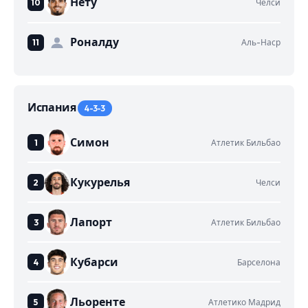
Нету
Челси
Роналду
Аль-Наср
Испания
4-3-3
Симон
Атлетик Бильбао
Кукурелья
Челси
Лапорт
Атлетик Бильбао
Кубарси
Барселона
Льоренте
Атлетико Мадрид