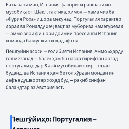
Ба назари ман, Испания фаворити равшани ин
мусобиқаст. Шакл, тактика, ҳимоя — ҳама чиз ба
«Фурия Роха» ишора мекунад. Португалия характер
дорад ва Роналду ҳеҷ вақт аз мубориза намегурезад
— аммо зери фишори доимии прессинги Испания,
команда ба мушкил хоҳад афтод.
Пешгӯйии асосӣ — ғолибияти Испания. Аммо «ҳарду
гол мезанад — бале» ҳам ба назар гирифтан арзад:
португалиҳо дар 3 аз 4 мусобиқаи охир голзан
буданд, ва Испания ҳам бе гол хӯрдан мондан ин
дафъа душвортар хоҳад буд — рақиб синфан
баландтар аз Австрия аст.
Пешгӯйиҳо: Португалия –