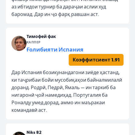
аз ибтидои турнир ба дараҷаи аслии худ
баромад. Дар ин ҷо фарқ равшан аст.
Тимофей фак
КАППЕР
Ғолибияти Испания
Коэффитсиент 1.91
Дар Испания бозикунандагони зиёде ҳастанд,
ки таҷрибаи бойи мусобиқаҳои байналмилалӣ
доранд. Родрӣ, Педрӣ, Ямаль — ин таркиб ба
нигаронӣ ҷой намедиҳад. Португалия ба
Роналду умед дорад, аммо ин маъракаи
командавӣ аст.
Niks 82