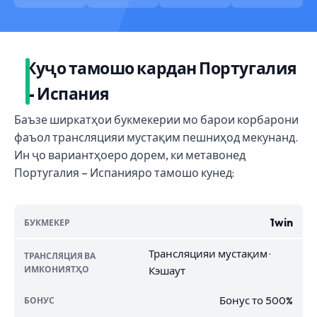
Куҷо тамошо кардан Португалия
– Испания
Баъзе ширкатҳои букмекерии мо барои корбарони
фаъол трансляцияи мустақим пешниҳод мекунанд.
Ин ҷо вариантҳоеро дорем, ки метавонед
Португалия – Испанияро тамошо кунед:
1win
Трансляцияи мустақим ·
Кэшаут
Бонус то 500%