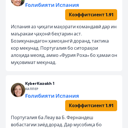
Ғолибияти Испания
Коэффитсиент 1.91
Испания аз ҷиҳати маҳорати командавӣ дар ин
маъракаи ҷаҳонӣ беҳтарин аст.
Бозикунандагон ҳамоҳангӣ доранд, тактика
кор мекунад. Португалия бо ситораҳои
алоҳида меояд, аммо «Фурия Роха» бо ҳамаи он
муқовимат мекунад.
KyberKazakh 1
КАППЕР
Ғолибияти Испания
Коэффитсиент 1.91
Португалия ба Леау ва Б. Фернандеш
вобастагии зиёд дорад. Дар мусобиқа бо