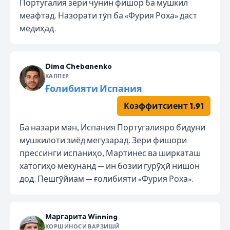
Португалия зери чунин фишор ба мушкил
меафтад. Назорати тӯп ба «Фурия Роха» даст
медиҳад.
Dima Chebanenko
КАППЕР
Ғолибияти Испания
Коэффитсиент 1.91
Ба назари ман, Испания Португалияро бидуни
мушкилоти зиёд мегузарад. Зери фишори
прессинги испаниҳо, Мартинес ва ширкаташ
хатогиҳо мекунанд — ин бозии гурӯҳӣ нишон
дод. Пешгӯйиам — ғолибияти «Фурия Роха».
Маргарита Winning
КОРШИНОСИ ВАРЗИШӢ