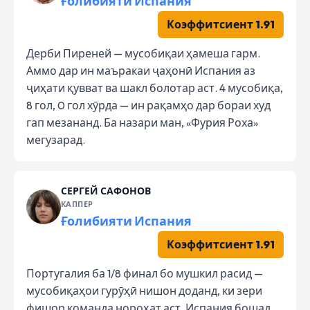
Ғолибияти Испания
Коэффитсиент 1.91
Дерби Пиреней — мусобиқаи ҳамеша гарм.
Аммо дар ин маъракаи ҷаҳонӣ Испания аз
ҷиҳати қувват ва шакл болотар аст. 4 мусобиқа,
8 гол, 0 гол хӯрда — ин рақамҳо дар бораи худ
гап мезананд. Ба назари ман, «Фурия Роха»
мегузарад.
СЕРГЕЙ САФОНОВ
КАППЕР
Ғолибияти Испания
Коэффитсиент 1.91
Португалия ба 1/8 финал бо мушкил расид —
мусобиқаҳои гурӯҳӣ нишон доданд, ки зери
фишор команда нороҳат аст. Испания бошад