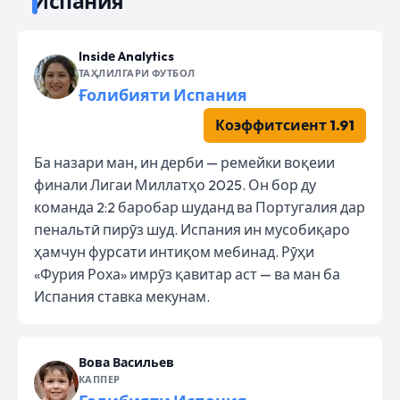
Испания
Insidе Analytics
ТАҲЛИЛГАРИ ФУТБОЛ
Ғолибияти Испания
Коэффитсиент 1.91
Ба назари ман, ин дерби — ремейки воқеии
финали Лигаи Миллатҳо 2025. Он бор ду
команда 2:2 баробар шуданд ва Португалия дар
пенальтӣ пирӯз шуд. Испания ин мусобиқаро
ҳамчун фурсати интиқом мебинад. Рӯҳи
«Фурия Роха» имрӯз қавитар аст — ва ман ба
Испания ставка мекунам.
Вова Васильев
КАППЕР