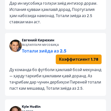
Дар ин мусобиқа голҳои зиёд интизор дорам.
Испания қувваи ҳамлавӣ дорад, Португалия
ҳам набозида намонад. Тотали зиёда аз 2.5
ставкаи ман аст.
Евгений Кирюхин
ТАҲЛИЛГАРИ МУСОБИҚА
Тотали зиёда аз 2.5
Коэффитсиент 1.78
Ду команда бо футболи ҳамлавӣ бозӣ мекунанд
— ҳарду таркиби ҳамлавии қавӣ доранд. Аз
таҷрибам дар чунин дербиҳои Пиреней тотали
паст кам мешавад. Тотали зиёда аз 2.5.
Kyle Hudlin