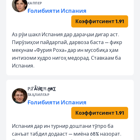
КАППЕР
Ғолибияти Испания
Коэффитсиент 1.91
Аз рӯи шакл Испания дар дараҷаи дигар аст.
Пирӯзиҳои пайдарпай, дарвоза баста — фикр
мекунам «Фурия Роха» дар ин мусобиқа ҳам
интизоми худро нигоҳ медорад. Ставкаам ба
Испания.
ℙℒǞႸĘℜ ტ₦∑
ТАҲЛИЛГАР
Ғолибияти Испания
Коэффитсиент 1.91
Испания дар ин турнир доштани тӯпро ба
санъат табдил додааст — миёна 68% назорат.