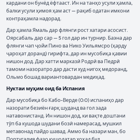
кардани он бунёд ёфтааст. Ин на танҳо усули ҳамла,
балки усули ҳимоя ҳам аст — рақиб одатан имкони
контраҳамла надорад.
Дар ҳамла Ямаль дар флянги рост хатари асосист.
Оярсабаль дар сар — 5 гол дар ин турнир. Баэна дар
флянги чап ҷойи Пино ва Нико Уильямсро (ҳарду
ҷароҳат доранд) гирифта, дар ин мусобиқа қавии
нишон дод. Дар хатти марказӣ Родрӣ ва Педрӣ
тамоми назоратро дар дасти худ нигоҳ медоранд,
Ольмо бошад вариантовардан медиҳад.
Нуктаи муҳим оид ба Испания
Дар мусобиқа бо Кабо-Верде (0:0) испаниҳо дар
назорати безиён ғарқ шуданд ва гол зада
натавонистанд. Ин нишон дод, ки вақте доштани
тӯп ба кушода шудани бозӣ намерасад, мушкил
метавонад пайдо шавад. Аммо ба назари ман, бо
Португалия фазо кушодатар хоҳад буд.