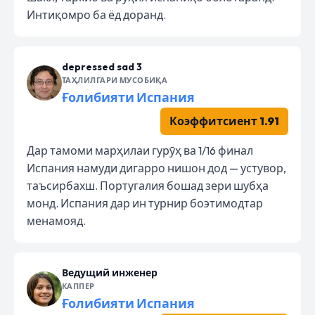
Интиқомро ба ёд доранд.
depressed sad 3
ТАҲЛИЛГАРИ МУСОБИҚА
Ғолибияти Испания
Коэффитсиент 1.91
Дар тамоми марҳилаи гурӯҳ ва 1/16 финал
Испания намуди дигарро нишон дод — устувор,
таъсирбахш. Португалия бошад зери шубҳа
монд. Испания дар ин турнир боэтимодтар
менамояд.
Ведущий инженер
КАППЕР
Ғолибияти Испания