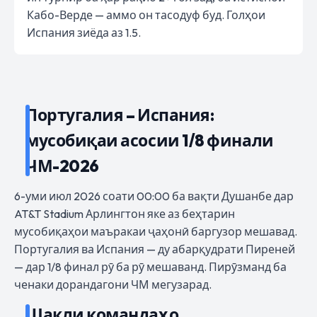
Кабо-Верде — аммо он тасодуф буд. Голҳои
Испания зиёда аз 1.5.
Португалия – Испания:
мусобиқаи асосии 1/8 финали
ЧМ-2026
6-уми июл 2026 соати 00:00 ба вақти Душанбе дар
AT&T Stadium Арлингтон яке аз беҳтарин
мусобиқаҳои маъракаи ҷаҳонӣ баргузор мешавад.
Португалия ва Испания — ду абарқудрати Пиреней
— дар 1/8 финал рӯ ба рӯ мешаванд. Пирӯзманд ба
ченаки дорандагони ЧМ мегузарад.
Шакли командаҳо