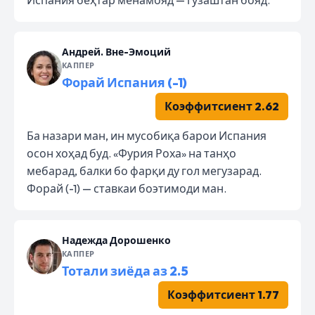
Андрей. Вне-Эмоций
КАППЕР
Форай Испания (-1)
Коэффитсиент 2.62
Ба назари ман, ин мусобиқа барои Испания
осон хоҳад буд. «Фурия Роха» на танҳо
мебарад, балки бо фарқи ду гол мегузарад.
Форай (-1) — ставкаи боэтимоди ман.
Надежда Дорошенко
КАППЕР
Тотали зиёда аз 2.5
Коэффитсиент 1.77