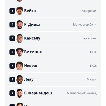
Вейга
Вильярреал
Р. Диаш
Манчестер Сити
Канселу
Барселона
Витинья
ПСЖ
Невеш
ПСЖ
Леау
Милан
Б. Фернандеш
Манчестер Юнайтед