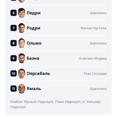
Педри
Барселона
Родри
Манчестер Сити
Ольмо
Барселона
Баэна
Атлетико Мадрид
Оярсабаль
Реал Сосьедад
Ямаль
Барселона
Ғоибон: Муньос (Ҷароҳат), Пино (Ҷароҳат), Н. Уильямс
(Ҷароҳат)