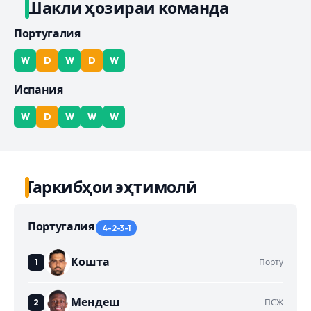
Шакли ҳозираи команда
Португалия
W
D
W
D
W
Испания
W
D
W
W
W
Таркибҳои эҳтимолӣ
Португалия
4-2-3-1
Кошта
Порту
Мендеш
ПСЖ