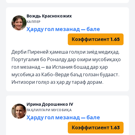
Вождь Краснокожих
КАППЕР
Ҳарду гол мезанад — бале
Коэффитсиент 1.65
Дерби Пиреней ҳамеша голҳои зиёд медиҳад.
Португалия бо Роналду дар охири мусобиқаҳо
гол мезанад — ва Испания бошад дар ҳар
мусобиқа аз Кабо-Верде баъд голзан будааст.
Интизори голҳо аз ҳар ду тараф дорам.
Ирина Дорошенко IV
ТАҲЛИЛГАРИ МУСОБИҚА
Ҳарду гол мезанад — бале
Коэффитсиент 1.63