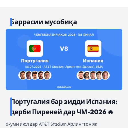
Баррасии мусобиқа
Португалия бар зидди Испания:
дерби Пиреней дар ЧМ-2026 🔥
6-уми июл дар AT&T Stadium Арлингтон як