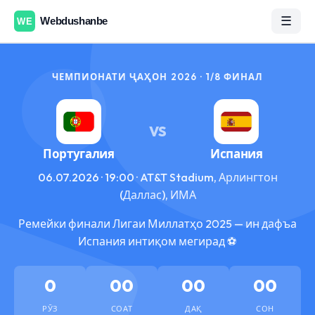
☰
ЧЕМПИОНАТИ ҶАҲОН 2026 · 1/8 ФИНАЛ
VS
Португалия
Испания
06.07.2026 · 19:00 · AT&T Stadium, Арлингтон
(Даллас), ИМА
Ремейки финали Лигаи Миллатҳо 2025 — ин дафъа
Испания интиқом мегирад ⚽
0
00
00
00
РӮЗ
СОАТ
ДАҚ
СОН