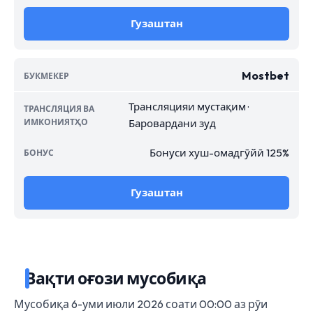
Гузаштан
Mostbet
Трансляцияи мустақим ·
Баровардани зуд
Бонуси хуш-омадгӯйӣ 125%
Гузаштан
Вақти оғози мусобиқа
Мусобиқа 6-уми июли 2026 соати 00:00 аз рӯи