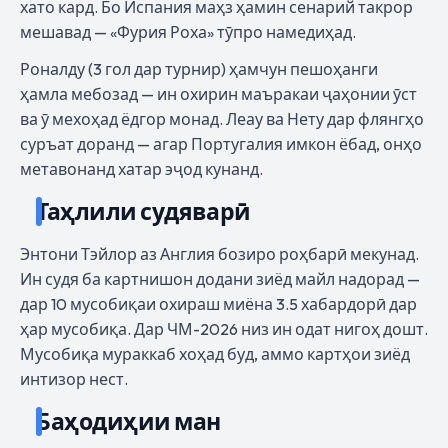
хато кард. Бо Испания маҳз ҳамин сенарий такрор
мешавад — «Фурия Роха» тӯпро намедиҳад.
Роналду (3 гол дар турнир) ҳамчун пешоҳанги
ҳамла мебозад — ин охирин маъракаи ҷаҳонии ӯст
ва ӯ мехоҳад ёдгор монад. Леау ва Нету дар флянгҳо
суръат доранд — агар Португалия имкон ёбад, онҳо
метавонанд хатар эҷод кунанд.
Таҳлили судяварӣ
Энтони Тэйлор аз Англия бозиро роҳбарӣ мекунад.
Ин судя ба картнишон додани зиёд майл надорад —
дар 10 мусобиқаи охираш миёна 3.5 хабардорӣ дар
ҳар мусобиқа. Дар ЧМ-2026 низ ин одат нигоҳ дошт.
Мусобиқа мураккаб хоҳад буд, аммо картҳои зиёд
интизор нест.
Баҳодиҳии ман