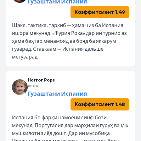
Гузаштани Испания
Коэффитсиент 1.49
Шакл, тактика, таркиб — ҳама чиз ба Испания
ишора мекунад. «Фурия Роха» дар ин турнир аз
ҳама беҳтар менамояд ва бояд ба яккарум
гузарад. Ставкаам — Испания дальше
мегузарад.
Horror Pops
ПРОФ
Гузаштани Испания
Коэффитсиент 1.48
Испания бо фарқи намоёни синф бозӣ
мекунад. Португалия дар марҳилаи гурӯҳ ва 1/16
мушкилоти зиёд дошт. Дар ин мусобиқа
Испания беҳтар менамояд — гузаштан бояд.