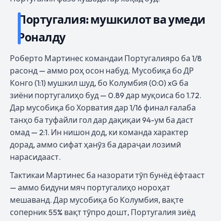
Португалия: мушкилот ва умеди
Роналду
Роберто Мартинес командаи Португалияро ба 1/8
расонд — аммо роҳ осон набуд. Мусобиқа бо ДР
Конго (1:1) мушкил шуд, бо Колумбия (0:0) xG ба
зиёни португалиҳо буд — 0.89 дар муқоиса бо 1.72.
Дар мусобиқа бо Хорватия дар 1/16 финал ғалаба
танҳо ба туфайли гол дар дақиқаи 94-ум ба даст
омад — 2:1. Ин нишон дод, ки команда характер
дорад, аммо сифат ҳанӯз ба дараҷаи лозимӣ
нарасидааст.
Тактикаи Мартинес ба назорати тӯп бунёд ёфтааст
— аммо бидуни мяч португалиҳо нороҳат
мешаванд. Дар мусобиқа бо Колумбия, вақте
соперник 55% вақт тӯпро дошт, Португалия зиёд