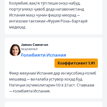
Колумбия, вақте тӯп пеши онҳо набуд,
португалиҳо ҷавоб дода натавонистанд.
Испания маҳз чунин фишор меорад —
интизоми тактикии «Фурия Роха» бартарӣ
медиҳад.
James Cameron
ТАҲЛИЛГАР
Ғолибияти Испания
Коэффитсиент 1.91
Фикр мекунам Испания дар ин мусобиқа ғолиб
мешавад — ва ғалаба устувор хоҳад буд.
Натиҷаи эҳтимолитарин 1:0 ё 2:1 аст. Ставкаам
— ғолибияти Испания.