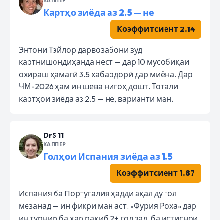
КАППЕР
Картҳо зиёда аз 2.5 — не
Коэффитсиент 2.14
Энтони Тэйлор дарвозабони зуд
картнишондиҳанда нест — дар 10 мусобиқаи
охираш ҳамагӣ 3.5 хабардорӣ дар миёна. Дар
ЧМ-2026 ҳам ин шева нигоҳ дошт. Тотали
картҳои зиёда аз 2.5 — не, варианти ман.
DrS 11
КАППЕР
Голҳои Испания зиёда аз 1.5
Коэффитсиент 1.87
Испания ба Португалия ҳадди ақал ду гол
мезанад — ин фикри ман аст. «Фурия Роха» дар
ин турнир ба ҳар рақиб 2+ гол зад, ба истиснои