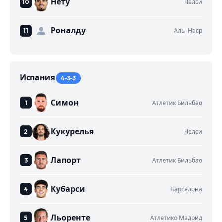
Нету
Челси
Роналду
Аль-Наср
Испания
4-3-3
Симон
Атлетик Бильбао
Кукурелья
Челси
Лапорт
Атлетик Бильбао
Кубарси
Барселона
Льоренте
Атлетико Мадрид