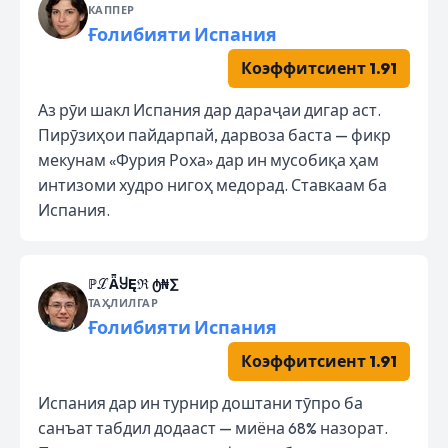
КАППЕР
Ғолибияти Испания
Коэффитсиент 1.91
Аз рӯи шакл Испания дар дараҷаи дигар аст.
Пирӯзиҳои пайдарпай, дарвоза баста — фикр
мекунам «Фурия Роха» дар ин мусобиқа ҳам
интизоми худро нигоҳ медорад. Ставкаам ба
Испания.
ℙℒǞႸĘℜ ტ₦∑
ТАҲЛИЛГАР
Ғолибияти Испания
Коэффитсиент 1.91
Испания дар ин турнир доштани тӯпро ба
санъат табдил додааст — миёна 68% назорат.