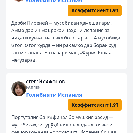
Ғолибияти Испания
Коэффитсиент 1.91
Дерби Пиреней — мусобиқаи ҳамеша гарм.
Аммо дар ин маъракаи ҷаҳонӣ Испания аз
ҷиҳати қувват ва шакл болотар аст. 4 мусобиқа,
8 гол, 0 гол хӯрда — ин рақамҳо дар бораи худ
гап мезананд. Ба назари ман, «Фурия Роха»
мегузарад.
СЕРГЕЙ САФОНОВ
КАППЕР
Ғолибияти Испания
Коэффитсиент 1.91
Португалия ба 1/8 финал бо мушкил расид —
мусобиқаҳои гурӯҳӣ нишон доданд, ки зери
фишор команда нороҳат аст. Испания бошад