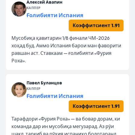
Алексей Авапин
КАППЕР
Ғолибияти Испания
Коэффитсиент 1.91
Мусобиқа қавитарин 1/8 финали ЧМ-2026
хоҳад буд. Аммо Испания барои ман фаворити
равшан аст. Ставкаам — ғолибияти «Фурия
Роха».
Павел Буланцов
КАППЕР
Ғолибияти Испания
Коэффитсиент 1.91
Тарафдори «Фурия Роха» — ва бовар дорам, ки
команда дар ин мусобиқа мегузарад. Аз рӯи
шакл, таркиб ва рӯҳия испаниҳо болотаранд.