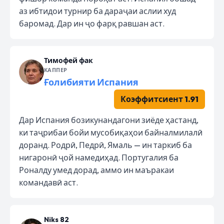
аз ибтидои турнир ба дараҷаи аслии худ
баромад. Дар ин ҷо фарқ равшан аст.
Тимофей фак
КАППЕР
Ғолибияти Испания
Коэффитсиент 1.91
Дар Испания бозикунандагони зиёде ҳастанд,
ки таҷрибаи бойи мусобиқаҳои байналмилалӣ
доранд. Родрӣ, Педрӣ, Ямаль — ин таркиб ба
нигаронӣ ҷой намедиҳад. Португалия ба
Роналду умед дорад, аммо ин маъракаи
командавӣ аст.
Niks 82