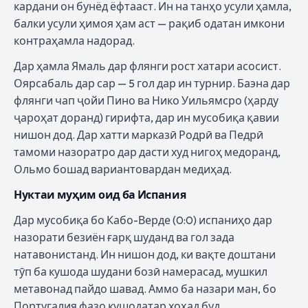
кардани он бунёд ёфтааст. Ин на танҳо усули ҳамла,
балки усули ҳимоя ҳам аст — рақиб одатан имкони
контраҳамла надорад.
Дар ҳамла Ямаль дар флянги рост хатари асосист.
Оярсабаль дар сар — 5 гол дар ин турнир. Баэна дар
флянги чап ҷойи Пино ва Нико Уильямсро (ҳарду
ҷароҳат доранд) гирифта, дар ин мусобиқа қавии
нишон дод. Дар хатти марказӣ Родрӣ ва Педрӣ
тамоми назоратро дар дасти худ нигоҳ медоранд,
Ольмо бошад вариантовардан медиҳад.
Нуктаи муҳим оид ба Испания
Дар мусобиқа бо Кабо-Верде (0:0) испаниҳо дар
назорати безиён ғарқ шуданд ва гол зада
натавонистанд. Ин нишон дод, ки вақте доштани
тӯп ба кушода шудани бозӣ намерасад, мушкил
метавонад пайдо шавад. Аммо ба назари ман, бо
Португалия фазо кушодатар хоҳад буд.