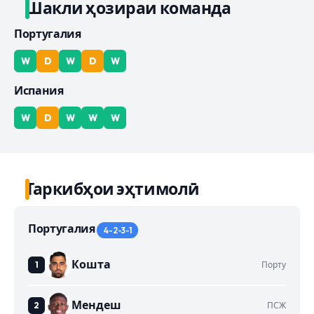
Шакли ҳозираи команда
Португалия
W
D
W
D
W
Испания
W
D
W
W
W
Таркибҳои эҳтимолӣ
Португалия
4-2-3-1
Кошта
Порту
Мендеш
ПСЖ