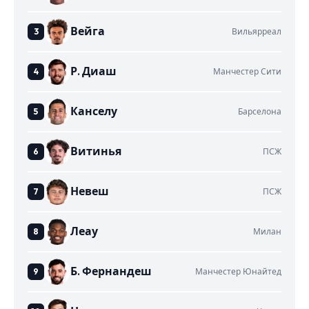
Вейга
Вильярреал
Р. Диаш
Манчестер Сити
Канселу
Барселона
Витинья
ПСЖ
Невеш
ПСЖ
Леау
Милан
Б. Фернандеш
Манчестер Юнайтед