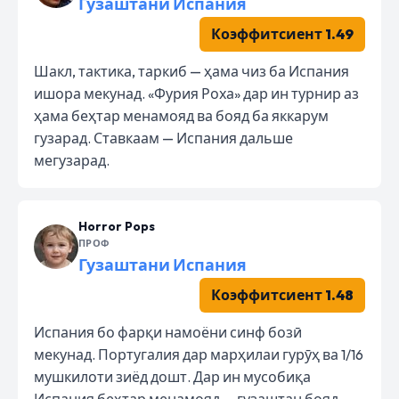
Гузаштани Испания
Коэффитсиент 1.49
Шакл, тактика, таркиб — ҳама чиз ба Испания
ишора мекунад. «Фурия Роха» дар ин турнир аз
ҳама беҳтар менамояд ва бояд ба яккарум
гузарад. Ставкаам — Испания дальше
мегузарад.
Horror Pops
ПРОФ
Гузаштани Испания
Коэффитсиент 1.48
Испания бо фарқи намоёни синф бозӣ
мекунад. Португалия дар марҳилаи гурӯҳ ва 1/16
мушкилоти зиёд дошт. Дар ин мусобиқа
Испания беҳтар менамояд — гузаштан бояд.