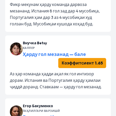
Фикр мекунам ҳарду команда дарвоза
мезананд. Испания 8 гол зад дар 4 мусобиқа,
Португалия ҳам дар 3 аз 4 мусобиқаи худ
голзан буд. Мусобиқаи кушода хоҳад буд.
Внучка Betsy
КАППЕР
Ҳарду гол мезанад — бале
Коэффитсиент 1.65
Аз ҳар команда ҳадди ақал як гол интизор
дорам. Испания ва Португалия ҳарду ҳамлаи
ҷиддӣ доранд. Ставкаам — ҳарду гол мезанад.
Егор Бакуменко
ТАҲЛИЛГАРИ ВАРЗИШӢ