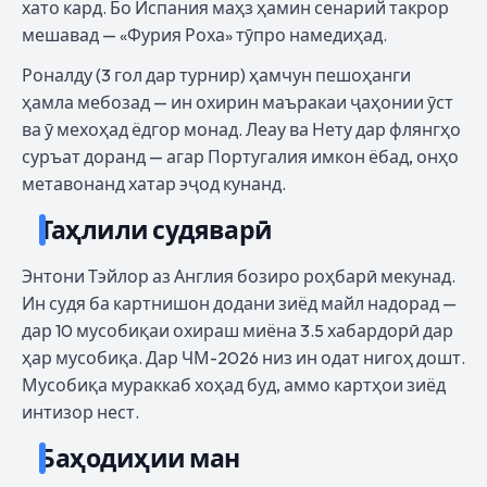
хато кард. Бо Испания маҳз ҳамин сенарий такрор
мешавад — «Фурия Роха» тӯпро намедиҳад.
Роналду (3 гол дар турнир) ҳамчун пешоҳанги
ҳамла мебозад — ин охирин маъракаи ҷаҳонии ӯст
ва ӯ мехоҳад ёдгор монад. Леау ва Нету дар флянгҳо
суръат доранд — агар Португалия имкон ёбад, онҳо
метавонанд хатар эҷод кунанд.
Таҳлили судяварӣ
Энтони Тэйлор аз Англия бозиро роҳбарӣ мекунад.
Ин судя ба картнишон додани зиёд майл надорад —
дар 10 мусобиқаи охираш миёна 3.5 хабардорӣ дар
ҳар мусобиқа. Дар ЧМ-2026 низ ин одат нигоҳ дошт.
Мусобиқа мураккаб хоҳад буд, аммо картҳои зиёд
интизор нест.
Баҳодиҳии ман