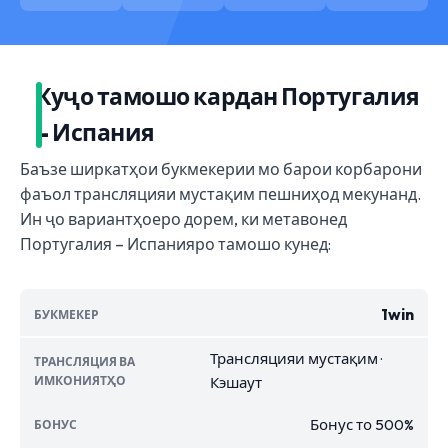
Куҷо тамошо кардан Португалия
– Испания
Баъзе ширкатҳои букмекерии мо барои корбарони
фаъол трансляцияи мустақим пешниҳод мекунанд.
Ин ҷо вариантҳоеро дорем, ки метавонед
Португалия – Испанияро тамошо кунед:
1win
Трансляцияи мустақим ·
Кэшаут
Бонус то 500%