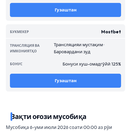
Гузаштан
Mostbet
Трансляцияи мустақим ·
Баровардани зуд
Бонуси хуш-омадгӯйӣ 125%
Гузаштан
Вақти оғози мусобиқа
Мусобиқа 6-уми июли 2026 соати 00:00 аз рӯи