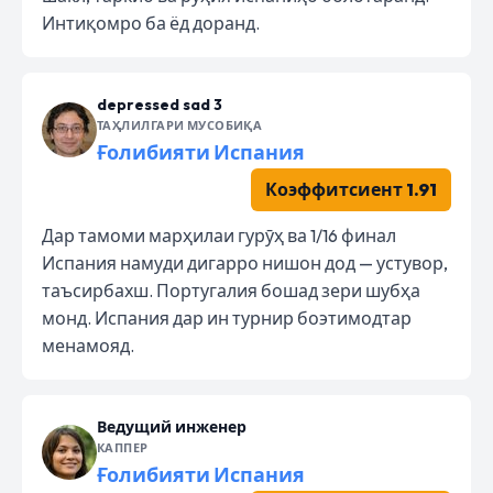
Интиқомро ба ёд доранд.
depressed sad 3
ТАҲЛИЛГАРИ МУСОБИҚА
Ғолибияти Испания
Коэффитсиент 1.91
Дар тамоми марҳилаи гурӯҳ ва 1/16 финал
Испания намуди дигарро нишон дод — устувор,
таъсирбахш. Португалия бошад зери шубҳа
монд. Испания дар ин турнир боэтимодтар
менамояд.
Ведущий инженер
КАППЕР
Ғолибияти Испания