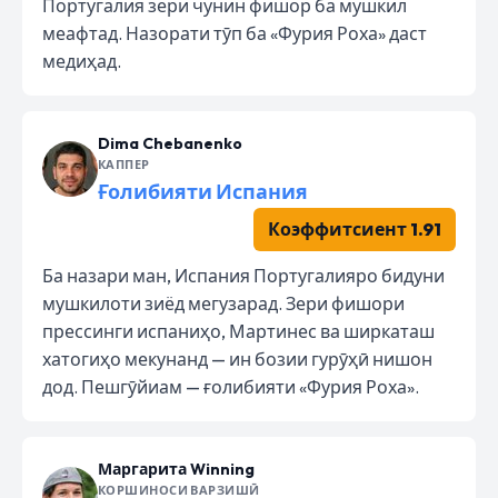
Португалия зери чунин фишор ба мушкил
меафтад. Назорати тӯп ба «Фурия Роха» даст
медиҳад.
Dima Chebanenko
КАППЕР
Ғолибияти Испания
Коэффитсиент 1.91
Ба назари ман, Испания Португалияро бидуни
мушкилоти зиёд мегузарад. Зери фишори
прессинги испаниҳо, Мартинес ва ширкаташ
хатогиҳо мекунанд — ин бозии гурӯҳӣ нишон
дод. Пешгӯйиам — ғолибияти «Фурия Роха».
Маргарита Winning
КОРШИНОСИ ВАРЗИШӢ