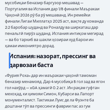
мусобиқаи беназир баргузор мешавад —
Португалия ва Испания дар 1/8 финали Маъракаи
Ҷаҳонӣ 2026 рӯ ба рӯ мешаванд. Ин ремейки
финали Лигаи Миллатҳо 2025 аст, вақте ду команда
2:2 баробар шуданд ва Роналду ва ширкаташ дар
пенальтӣ пирӯз шуданд. Испания интиқом мегирад
— ва бо таркиб ва шакли ҳозираи худ барои ин
ҳамаи имкониятро дорад.
Испания: назорат, прессинг ва
дарвозаи баста
«Фурия Роха» дар ин маъракаи ҷаҳонӣ тамоман
беназир менамояд. Дар 4 мусобиқа 8 гол зад ва ягон
гол нахӯрд — xGA ҳамагӣ 0.2 аст. Ин рақам гуфтан
мехоҳад, ки ҳимояи Симон, Кубарси ва Лапорт
монументалист. Тактикаи Луис де ла Фуэнте ба
доштани тӯп ва прессинги фаврии пас аз гум