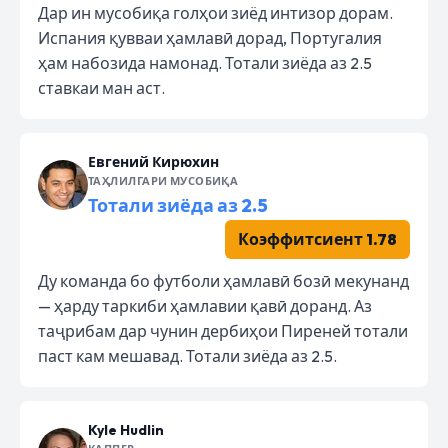
Дар ин мусобиқа голҳои зиёд интизор дорам.
Испания қувваи ҳамлавӣ дорад, Португалия
ҳам набозида намонад. Тотали зиёда аз 2.5
ставкаи ман аст.
Евгений Кирюхин
ТАҲЛИЛГАРИ МУСОБИҚА
Тотали зиёда аз 2.5
Коэффитсиент 1.78
Ду команда бо футболи ҳамлавӣ бозӣ мекунанд
— ҳарду таркиби ҳамлавии қавӣ доранд. Аз
таҷрибам дар чунин дербиҳои Пиреней тотали
паст кам мешавад. Тотали зиёда аз 2.5.
Kyle Hudlin