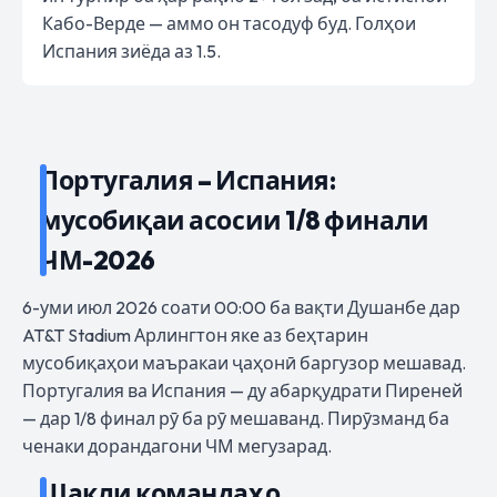
Кабо-Верде — аммо он тасодуф буд. Голҳои
Испания зиёда аз 1.5.
Португалия – Испания:
мусобиқаи асосии 1/8 финали
ЧМ-2026
6-уми июл 2026 соати 00:00 ба вақти Душанбе дар
AT&T Stadium Арлингтон яке аз беҳтарин
мусобиқаҳои маъракаи ҷаҳонӣ баргузор мешавад.
Португалия ва Испания — ду абарқудрати Пиреней
— дар 1/8 финал рӯ ба рӯ мешаванд. Пирӯзманд ба
ченаки дорандагони ЧМ мегузарад.
Шакли командаҳо