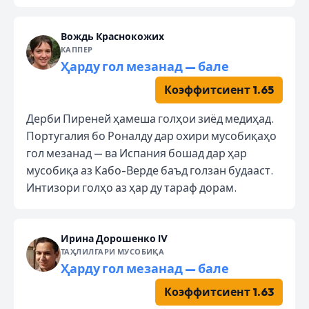
Вождь Краснокожих
КАППЕР
Ҳарду гол мезанад — бале
Коэффитсиент 1.65
Дерби Пиреней ҳамеша голҳои зиёд медиҳад.
Португалия бо Роналду дар охири мусобиқаҳо
гол мезанад — ва Испания бошад дар ҳар
мусобиқа аз Кабо-Верде баъд голзан будааст.
Интизори голҳо аз ҳар ду тараф дорам.
Ирина Дорошенко IV
ТАҲЛИЛГАРИ МУСОБИҚА
Ҳарду гол мезанад — бале
Коэффитсиент 1.63