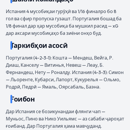
Испания 4 мусобиқаи гурӯҳӣ ва 1/16 финалро бо 8
гол ва сфир пропуска гузашт. Португалия бошад ба
1/8 финал дар ҳар мусобиқа ба мушкил расид — xG
дар аксари мусобиқаҳо ба зиёни онҳо буд.
Таркибҳои асосӣ
Португалия (4-2-3-1): Кошта — Мендеш, Вейга, Р.
Диаш, Канселу — Витинья, Невеш — Леау, Б.
Фернандеш, Нету — Роналду. Испания (4-3-3): Симон
— Льоренте, Кубарси, Лапорт, Кукурелья — Ольмо,
Родрӣ, Педрӣ — Ямаль, Оярсабаль, Баэна.
Ғоибон
Дар Испания се бозикунандаи флянги чап —
Муньос, Пино ва Нико Уильямс — аз сабаби ҷароҳат
ғоибанд. Дар Португалия ҳама мавҷуданд.