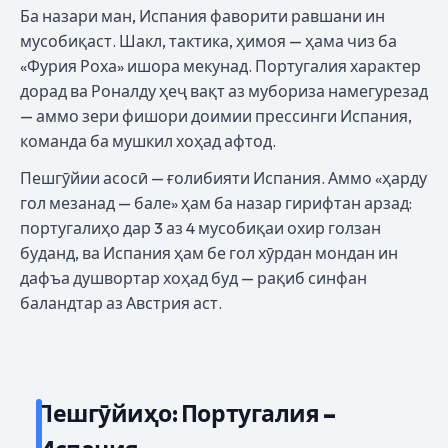
Ба назари ман, Испания фаворити равшани ин
мусобиқаст. Шакл, тактика, ҳимоя — ҳама чиз ба
«Фурия Роха» ишора мекунад. Португалия характер
дорад ва Роналду ҳеҷ вақт аз мубориза намегурезад
— аммо зери фишори доимии прессинги Испания,
команда ба мушкил хоҳад афтод.
Пешгӯйии асосӣ — ғолибияти Испания. Аммо «ҳарду
гол мезанад — бале» ҳам ба назар гирифтан арзад:
португалиҳо дар 3 аз 4 мусобиқаи охир голзан
буданд, ва Испания ҳам бе гол хӯрдан мондан ин
дафъа душвортар хоҳад буд — рақиб синфан
баландтар аз Австрия аст.
Пешгӯйиҳо: Португалия –