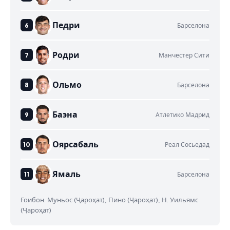
Педри
Барселона
Родри
Манчестер Сити
Ольмо
Барселона
Баэна
Атлетико Мадрид
Оярсабаль
Реал Сосьедад
Ямаль
Барселона
Ғоибон: Муньос (Ҷароҳат), Пино (Ҷароҳат), Н. Уильямс
(Ҷароҳат)