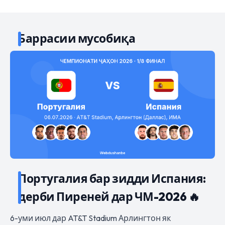
Баррасии мусобиқа
Португалия бар зидди Испания:
дерби Пиреней дар ЧМ-2026 🔥
6-уми июл дар AT&T Stadium Арлингтон як