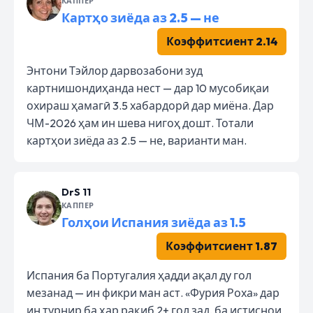
КАППЕР
Картҳо зиёда аз 2.5 — не
Коэффитсиент 2.14
Энтони Тэйлор дарвозабони зуд
картнишондиҳанда нест — дар 10 мусобиқаи
охираш ҳамагӣ 3.5 хабардорӣ дар миёна. Дар
ЧМ-2026 ҳам ин шева нигоҳ дошт. Тотали
картҳои зиёда аз 2.5 — не, варианти ман.
DrS 11
КАППЕР
Голҳои Испания зиёда аз 1.5
Коэффитсиент 1.87
Испания ба Португалия ҳадди ақал ду гол
мезанад — ин фикри ман аст. «Фурия Роха» дар
ин турнир ба ҳар рақиб 2+ гол зад, ба истиснои