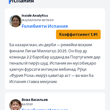
Испания
Insidе Analytics
ТАҲЛИЛГАРИ ФУТБОЛ
Ғолибияти Испания
Коэффитсиент 1.91
Ба назари ман, ин дерби — ремейки воқеии
финали Лигаи Миллатҳо 2025. Он бор ду
команда 2:2 баробар шуданд ва Португалия дар
пенальтӣ пирӯз шуд. Испания ин мусобиқаро
ҳамчун фурсати интиқом мебинад. Рӯҳи
«Фурия Роха» имрӯз қавитар аст — ва ман ба
Испания ставка мекунам.
Вова Васильев
КАППЕР