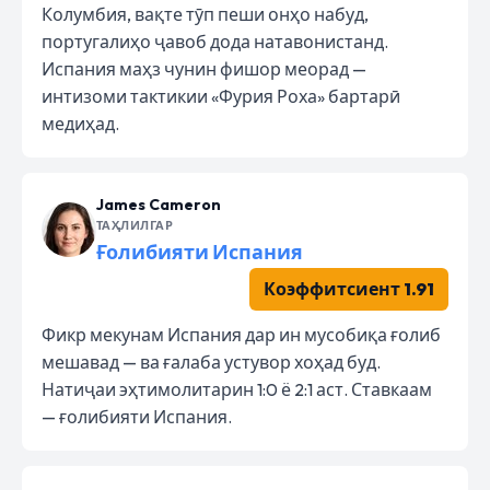
Колумбия, вақте тӯп пеши онҳо набуд,
португалиҳо ҷавоб дода натавонистанд.
Испания маҳз чунин фишор меорад —
интизоми тактикии «Фурия Роха» бартарӣ
медиҳад.
James Cameron
ТАҲЛИЛГАР
Ғолибияти Испания
Коэффитсиент 1.91
Фикр мекунам Испания дар ин мусобиқа ғолиб
мешавад — ва ғалаба устувор хоҳад буд.
Натиҷаи эҳтимолитарин 1:0 ё 2:1 аст. Ставкаам
— ғолибияти Испания.