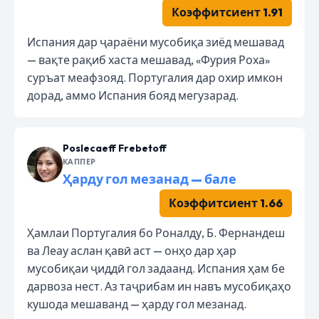
Коэффитсиент 1.91
Испания дар ҷараёни мусобиқа зиёд мешавад
— вақте рақиб хаста мешавад, «Фурия Роха»
суръат меафзояд. Португалия дар охир имкон
дорад, аммо Испания бояд мегузарад.
Poslecaeff Frebetoff
КАППЕР
Ҳарду гол мезанад — бале
Коэффитсиент 1.66
Ҳамлаи Португалия бо Роналду, Б. Фернандеш
ва Леау аслан қавӣ аст — онҳо дар ҳар
мусобиқаи ҷиддӣ гол задаанд. Испания ҳам бе
дарвоза нест. Аз таҷрибам ин навъ мусобиқаҳо
кушода мешаванд — ҳарду гол мезанад.