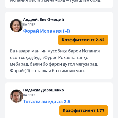
Андрей. Вне-Эмоций
КАППЕР
Форай Испания (-1)
Коэффитсиент 2.62
Ба назари ман, ин мусобиқа барои Испания
осон хоҳад буд. «Фурия Роха» на танҳо
мебарад, балки бо фарқи ду гол мегузарад.
Форай (-1) — ставкаи боэтимоди ман.
Надежда Дорошенко
КАППЕР
Тотали зиёда аз 2.5
Коэффитсиент 1.77