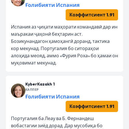
Ғолибияти Испания
Коэффитсиент 1.91
Испания аз ҷиҳати маҳорати командавӣ дар ин
маъракаи ҷаҳонӣ беҳтарин аст.
Бозикунандагон ҳамоҳангӣ доранд, тактика
кор мекунад. Португалия бо ситораҳои
алоҳида меояд, аммо «Фурия Роха» бо ҳамаи он
муқовимат мекунад.
KyberKazakh 1
КАППЕР
Ғолибияти Испания
Коэффитсиент 1.91
Португалия ба Леау ва Б. Фернандеш
вобастагии зиёд дорад. Дар мусобиқа бо