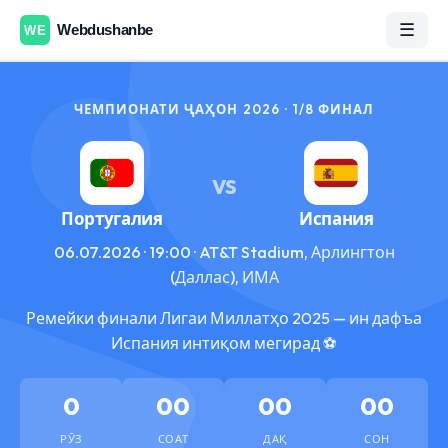
☰
ЧЕМПИОНАТИ ҶАҲОН 2026 · 1/8 ФИНАЛ
VS
Португалия
Испания
06.07.2026 · 19:00 · AT&T Stadium, Арлингтон
(Даллас), ИМА
Ремейки финали Лигаи Миллатҳо 2025 — ин дафъа
Испания интиқом мегирад ⚽
0
00
00
00
РӮЗ
СОАТ
ДАҚ
СОН