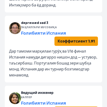
Интиқомро ба ёд доранд.
depressed sad 3
ТАҲЛИЛГАРИ МУСОБИҚА
Ғолибияти Испания
Коэффитсиент 1.91
Дар тамоми марҳилаи гурӯҳ ва 1/16 финал
Испания намуди дигарро нишон дод — устувор,
таъсирбахш. Португалия бошад зери шубҳа
монд. Испания дар ин турнир боэтимодтар
менамояд.
Ведущий инженер
КАППЕР
Ғолибияти Испания