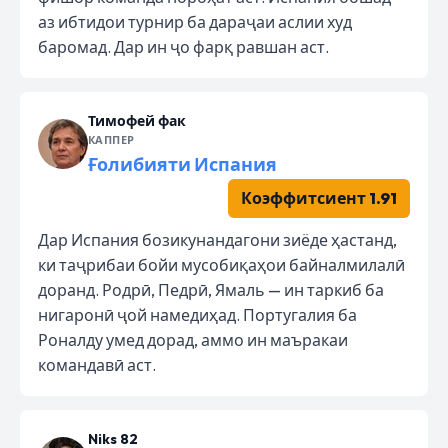
аз ибтидои турнир ба дараҷаи аслии худ
баромад. Дар ин ҷо фарқ равшан аст.
Тимофей фак
КАППЕР
Ғолибияти Испания
Коэффитсиент 1.91
Дар Испания бозикунандагони зиёде ҳастанд,
ки таҷрибаи бойи мусобиқаҳои байналмилалӣ
доранд. Родрӣ, Педрӣ, Ямаль — ин таркиб ба
нигаронӣ ҷой намедиҳад. Португалия ба
Роналду умед дорад, аммо ин маъракаи
командавӣ аст.
Niks 82