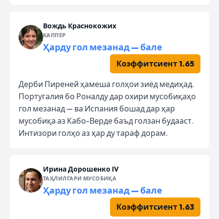
Вождь Краснокожих
КАППЕР
Ҳарду гол мезанад — бале
Коэффитсиент 1.65
Дерби Пиреней ҳамеша голҳои зиёд медиҳад.
Португалия бо Роналду дар охири мусобиқаҳо
гол мезанад — ва Испания бошад дар ҳар
мусобиқа аз Кабо-Верде баъд голзан будааст.
Интизори голҳо аз ҳар ду тараф дорам.
Ирина Дорошенко IV
ТАҲЛИЛГАРИ МУСОБИҚА
Ҳарду гол мезанад — бале
Коэффитсиент 1.63