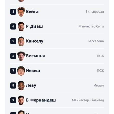
Вейга
Вильярреал
Р. Диаш
Манчестер Сити
Канселу
Барселона
Витинья
ПСЖ
Невеш
ПСЖ
Леау
Милан
Б. Фернандеш
Манчестер Юнайтед