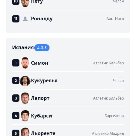
Нету
Челси
Роналду
Аль-Наср
Испания
4-3-3
Симон
Атлетик Бильбао
Кукурелья
Челси
Лапорт
Атлетик Бильбао
Кубарси
Барселона
Льоренте
Атлетико Мадрид