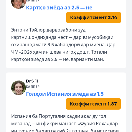
КАППЕР
Картҳо зиёда аз 2.5 — не
Коэффитсиент 2.14
Энтони Тэйлор дарвозабони зуд
картнишондиҳанда нест — дар 10 мусобиқаи
охираш ҳамагӣ 3.5 хабардорӣ дар миёна. Дар
ЧМ-2026 ҳам ин шева нигоҳ дошт. Тотали
картҳои зиёда аз 2.5 — не, варианти ман.
DrS 11
КАППЕР
Голҳои Испания зиёда аз 1.5
Коэффитсиент 1.87
Испания ба Португалия ҳадди ақал ду гол
мезанад — ин фикри ман аст. «Фурия Роха» дар
ин турнир ба ҳар рақиб 2+ гол зад, ба истиснои