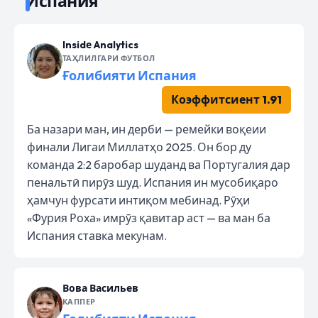
Испания
Insidе Analytics
ТАҲЛИЛГАРИ ФУТБОЛ
Ғолибияти Испания
Коэффитсиент 1.91
Ба назари ман, ин дерби — ремейки воқеии
финали Лигаи Миллатҳо 2025. Он бор ду
команда 2:2 баробар шуданд ва Португалия дар
пенальтӣ пирӯз шуд. Испания ин мусобиқаро
ҳамчун фурсати интиқом мебинад. Рӯҳи
«Фурия Роха» имрӯз қавитар аст — ва ман ба
Испания ставка мекунам.
Вова Васильев
КАППЕР