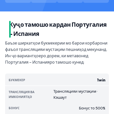
Куҷо тамошо кардан Португалия
– Испания
Баъзе ширкатҳои букмекерии мо барои корбарони
фаъол трансляцияи мустақим пешниҳод мекунанд.
Ин ҷо вариантҳоеро дорем, ки метавонед
Португалия – Испанияро тамошо кунед:
1win
Трансляцияи мустақим ·
Кэшаут
Бонус то 500%