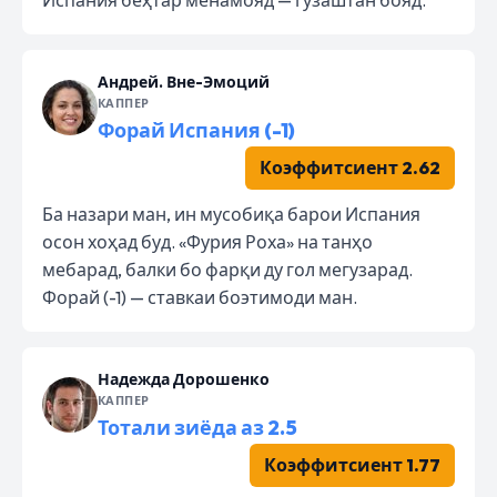
Андрей. Вне-Эмоций
КАППЕР
Форай Испания (-1)
Коэффитсиент 2.62
Ба назари ман, ин мусобиқа барои Испания
осон хоҳад буд. «Фурия Роха» на танҳо
мебарад, балки бо фарқи ду гол мегузарад.
Форай (-1) — ставкаи боэтимоди ман.
Надежда Дорошенко
КАППЕР
Тотали зиёда аз 2.5
Коэффитсиент 1.77