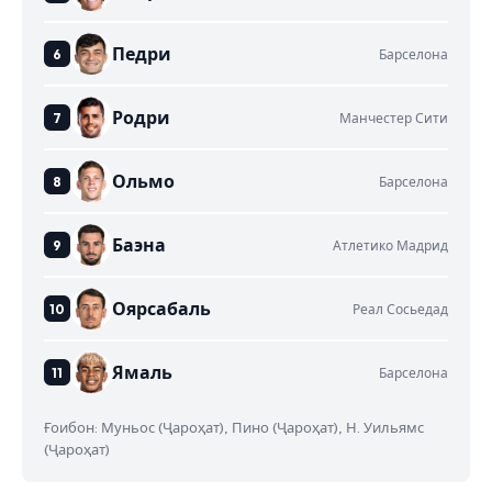
Педри
Барселона
Родри
Манчестер Сити
Ольмо
Барселона
Баэна
Атлетико Мадрид
Оярсабаль
Реал Сосьедад
Ямаль
Барселона
Ғоибон: Муньос (Ҷароҳат), Пино (Ҷароҳат), Н. Уильямс
(Ҷароҳат)