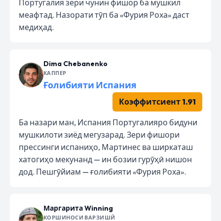
Португалия зери чунин фишор ба мушкил
меафтад. Назорати тӯп ба «Фурия Роха» даст
медиҳад.
Dima Chebanenko
КАППЕР
Ғолибияти Испания
Коэффитсиент 1.91
Ба назари ман, Испания Португалияро бидуни
мушкилоти зиёд мегузарад. Зери фишори
прессинги испаниҳо, Мартинес ва ширкаташ
хатогиҳо мекунанд — ин бозии гурӯҳӣ нишон
дод. Пешгӯйиам — ғолибияти «Фурия Роха».
Маргарита Winning
КОРШИНОСИ ВАРЗИШӢ