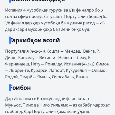
Испания 4 мусобиқаи гурӯҳӣ ва 1/16 финалро бо 8
гол ва сфир пропуска гузашт. Португалия бошад ба
1/8 финал дар ҳар мусобиқа ба мушкил расид — xG
дар аксари мусобиқаҳо ба зиёни онҳо буд.
Таркибҳои асосӣ
Португалия (4-2-3-1): Кошта — Мендеш, Вейга, Р.
Диаш, Канселу — Витинья, Невеш — Леау, Б.
Фернандеш, Нету — Роналду. Испания (4-3-3): Симон
— Льоренте, Кубарси, Лапорт, Кукурелья — Ольмо,
Родрӣ, Педрӣ — Ямаль, Оярсабаль, Баэна.
Ғоибон
Дар Испания се бозикунандаи флянги чап —
Муньос, Пино ва Нико Уильямс — аз сабаби ҷароҳат
ғоибанд. Дар Португалия ҳама мавҷуданд.