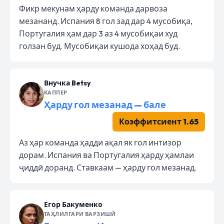
Фикр мекунам ҳарду команда дарвоза
мезананд. Испания 8 гол зад дар 4 мусобиқа,
Португалия ҳам дар 3 аз 4 мусобиқаи худ
голзан буд. Мусобиқаи кушода хоҳад буд.
Внучка Betsy
КАППЕР
Ҳарду гол мезанад — бале
Коэффитсиент 1.65
Аз ҳар команда ҳадди ақал як гол интизор
дорам. Испания ва Португалия ҳарду ҳамлаи
ҷиддӣ доранд. Ставкаам — ҳарду гол мезанад.
Егор Бакуменко
ТАҲЛИЛГАРИ ВАРЗИШӢ