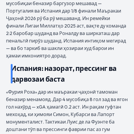
мусобиқаи беназир баргузор мешавад —
Португалия ва Испания дар 1/8 финали Маъракаи
Ҷаҳонӣ 2026 рӯ ба рӯ мешаванд. Ин ремейки
финали Лигаи Миллатҳо 2025 аст, вақте ду команда
2:2 баробар шуданд ва Роналду ва ширкаташ дар
пенальтӣ пирӯз шуданд. Испания интиқом мегирад
— ва бо таркиб ва шакли ҳозираи худ барои ин
ҳамаи имкониятро дорад.
Испания: назорат, прессинг ва
дарвозаи баста
«Фурия Роха» дар ин маъракаи ҷаҳонӣ тамоман
беназир менамояд. Дар 4 мусобиқа 8 гол зад ва ягон
гол нахӯрд — xGA ҳамагӣ 0.2 аст. Ин рақам гуфтан
мехоҳад, ки ҳимояи Симон, Кубарси ва Лапорт
монументалист. Тактикаи Луис де ла Фуэнте ба
доштани тӯп ва прессинги фаврии пас аз гум