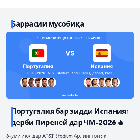
Баррасии мусобиқа
Португалия бар зидди Испания:
дерби Пиреней дар ЧМ-2026 🔥
6-уми июл дар AT&T Stadium Арлингтон як