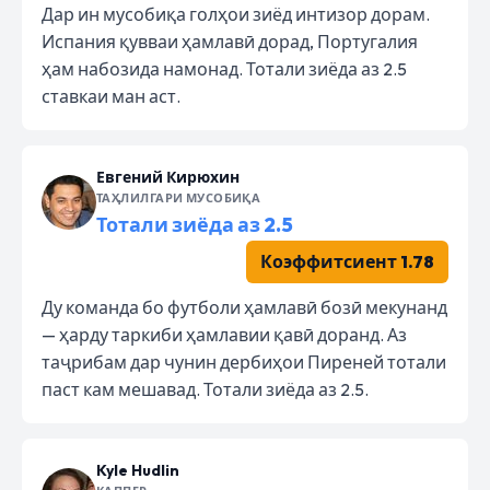
Дар ин мусобиқа голҳои зиёд интизор дорам.
Испания қувваи ҳамлавӣ дорад, Португалия
ҳам набозида намонад. Тотали зиёда аз 2.5
ставкаи ман аст.
Евгений Кирюхин
ТАҲЛИЛГАРИ МУСОБИҚА
Тотали зиёда аз 2.5
Коэффитсиент 1.78
Ду команда бо футболи ҳамлавӣ бозӣ мекунанд
— ҳарду таркиби ҳамлавии қавӣ доранд. Аз
таҷрибам дар чунин дербиҳои Пиреней тотали
паст кам мешавад. Тотали зиёда аз 2.5.
Kyle Hudlin