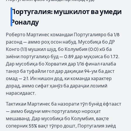
Португалия: мушкилот ва умеди
Роналду
Роберто Мартинес командаи Португалияро ба 1/8
расонд — аммо роҳ осон набуд. Мусобиқа бо ДР
Конго (1:1) мушкил шуд, бо Колумбия (0:0) xG ба
зиёни португалиҳо буд — 0.89 дар муқоиса бо 1.72.
Дар мусобиқа бо Хорватия дар 1/16 финал ғалаба
танҳо ба туфайли гол дар дақиқаи 94-ум ба даст
омад — 2:1. Ин нишон дод, ки команда характер
дорад, аммо сифат ҳанӯз ба дараҷаи лозимӣ
нарасидааст.
Тактикаи Мартинес ба назорати тӯп бунёд ёфтааст
— аммо бидуни мяч португалиҳо нороҳат
мешаванд. Дар мусобиқа бо Колумбия, вақте
соперник 55% вақт тӯпро дошт, Португалия зиёд