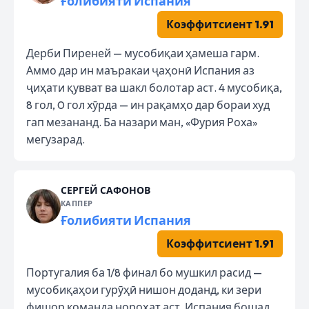
Ғолибияти Испания
Коэффитсиент 1.91
Дерби Пиреней — мусобиқаи ҳамеша гарм.
Аммо дар ин маъракаи ҷаҳонӣ Испания аз
ҷиҳати қувват ва шакл болотар аст. 4 мусобиқа,
8 гол, 0 гол хӯрда — ин рақамҳо дар бораи худ
гап мезананд. Ба назари ман, «Фурия Роха»
мегузарад.
СЕРГЕЙ САФОНОВ
КАППЕР
Ғолибияти Испания
Коэффитсиент 1.91
Португалия ба 1/8 финал бо мушкил расид —
мусобиқаҳои гурӯҳӣ нишон доданд, ки зери
фишор команда нороҳат аст. Испания бошад