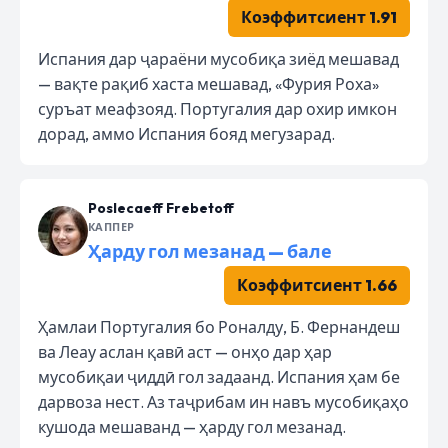
Коэффитсиент 1.91
Испания дар ҷараёни мусобиқа зиёд мешавад
— вақте рақиб хаста мешавад, «Фурия Роха»
суръат меафзояд. Португалия дар охир имкон
дорад, аммо Испания бояд мегузарад.
Poslecaeff Frebetoff
КАППЕР
Ҳарду гол мезанад — бале
Коэффитсиент 1.66
Ҳамлаи Португалия бо Роналду, Б. Фернандеш
ва Леау аслан қавӣ аст — онҳо дар ҳар
мусобиқаи ҷиддӣ гол задаанд. Испания ҳам бе
дарвоза нест. Аз таҷрибам ин навъ мусобиқаҳо
кушода мешаванд — ҳарду гол мезанад.