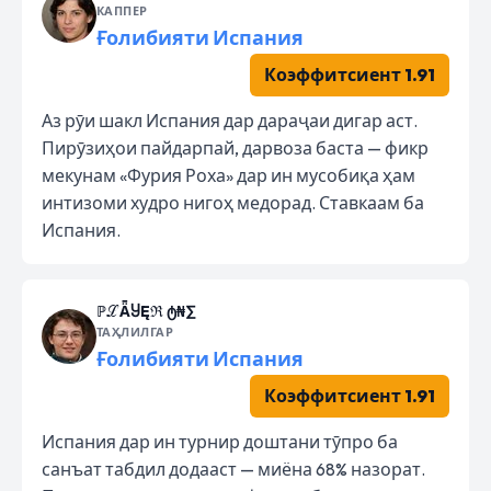
КАППЕР
Ғолибияти Испания
Коэффитсиент 1.91
Аз рӯи шакл Испания дар дараҷаи дигар аст.
Пирӯзиҳои пайдарпай, дарвоза баста — фикр
мекунам «Фурия Роха» дар ин мусобиқа ҳам
интизоми худро нигоҳ медорад. Ставкаам ба
Испания.
ℙℒǞႸĘℜ ტ₦∑
ТАҲЛИЛГАР
Ғолибияти Испания
Коэффитсиент 1.91
Испания дар ин турнир доштани тӯпро ба
санъат табдил додааст — миёна 68% назорат.