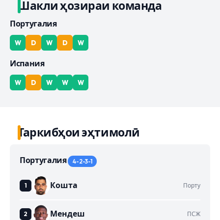
Шакли ҳозираи команда
Португалия
W
D
W
D
W
Испания
W
D
W
W
W
Таркибҳои эҳтимолӣ
Португалия
4-2-3-1
Кошта
Порту
Мендеш
ПСЖ