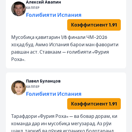
Алексей Авапин
КАППЕР
Ғолибияти Испания
Коэффитсиент 1.91
Мусобиқа қавитарин 1/8 финали ЧМ-2026
хоҳад буд. Аммо Испания барои ман фаворити
равшан аст. Ставкаам — ғолибияти «Фурия
Роха».
Павел Буланцов
КАППЕР
Ғолибияти Испания
Коэффитсиент 1.91
Тарафдори «Фурия Роха» — ва бовар дорам, ки
команда дар ин мусобиқа мегузарад. Аз рӯи
шакл, таркиб ва рӯҳия испаниҳо болотаранд.