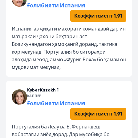
Ғолибияти Испания
Коэффитсиент 1.91
Испания аз ҷиҳати маҳорати командавӣ дар ин
маъракаи ҷаҳонӣ беҳтарин аст.
Бозикунандагон ҳамоҳангӣ доранд, тактика
кор мекунад. Португалия бо ситораҳои
алоҳида меояд, аммо «Фурия Роха» бо ҳамаи он
муқовимат мекунад.
KyberKazakh 1
КАППЕР
Ғолибияти Испания
Коэффитсиент 1.91
Португалия ба Леау ва Б. Фернандеш
вобастагии зиёд дорад. Дар мусобиқа бо