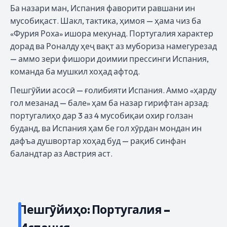
Ба назари ман, Испания фаворити равшани ин
мусобиқаст. Шакл, тактика, ҳимоя — ҳама чиз ба
«Фурия Роха» ишора мекунад. Португалия характер
дорад ва Роналду ҳеҷ вақт аз мубориза намегурезад
— аммо зери фишори доимии прессинги Испания,
команда ба мушкил хоҳад афтод.
Пешгӯйии асосӣ — ғолибияти Испания. Аммо «ҳарду
гол мезанад — бале» ҳам ба назар гирифтан арзад:
португалиҳо дар 3 аз 4 мусобиқаи охир голзан
буданд, ва Испания ҳам бе гол хӯрдан мондан ин
дафъа душвортар хоҳад буд — рақиб синфан
баландтар аз Австрия аст.
Пешгӯйиҳо: Португалия –