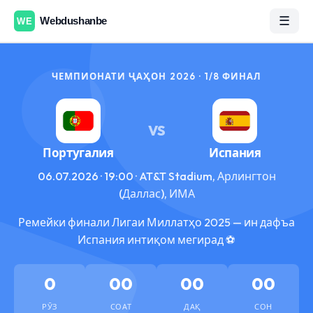
☰
ЧЕМПИОНАТИ ҶАҲОН 2026 · 1/8 ФИНАЛ
VS
Португалия
Испания
06.07.2026 · 19:00 · AT&T Stadium, Арлингтон
(Даллас), ИМА
Ремейки финали Лигаи Миллатҳо 2025 — ин дафъа
Испания интиқом мегирад ⚽
0
00
00
00
РӮЗ
СОАТ
ДАҚ
СОН