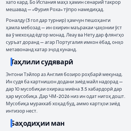
хато кард. Бо Испания маҳз ҳамин сенарий такрор
мешавад — «Фурия Роха» тӯпро намедиҳад.
Роналду (3 гол дар турнир) ҳамчун пешоҳанги
ҳамла мебозад — ин охирин маъракаи ҷаҳонии ӯст
ва ӯ мехоҳад ёдгор монад. Леау ва Нету дар флянгҳо
суръат доранд — агар Португалия имкон ёбад, онҳо
метавонанд хатар эҷод кунанд.
Таҳлили судяварӣ
Энтони Тэйлор аз Англия бозиро роҳбарӣ мекунад.
Ин судя ба картнишон додани зиёд майл надорад —
дар 10 мусобиқаи охираш миёна 3.5 хабардорӣ дар
ҳар мусобиқа. Дар ЧМ-2026 низ ин одат нигоҳ дошт.
Мусобиқа мураккаб хоҳад буд, аммо картҳои зиёд
интизор нест.
Баҳодиҳии ман