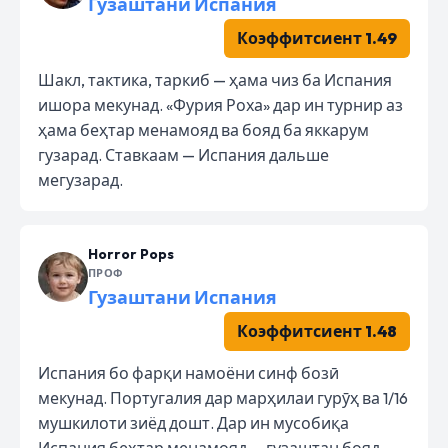
Гузаштани Испания
Коэффитсиент 1.49
Шакл, тактика, таркиб — ҳама чиз ба Испания
ишора мекунад. «Фурия Роха» дар ин турнир аз
ҳама беҳтар менамояд ва бояд ба яккарум
гузарад. Ставкаам — Испания дальше
мегузарад.
Horror Pops
ПРОФ
Гузаштани Испания
Коэффитсиент 1.48
Испания бо фарқи намоёни синф бозӣ
мекунад. Португалия дар марҳилаи гурӯҳ ва 1/16
мушкилоти зиёд дошт. Дар ин мусобиқа
Испания беҳтар менамояд — гузаштан бояд.