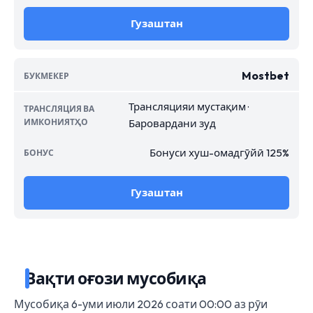
Гузаштан
Mostbet
Трансляцияи мустақим ·
Баровардани зуд
Бонуси хуш-омадгӯйӣ 125%
Гузаштан
Вақти оғози мусобиқа
Мусобиқа 6-уми июли 2026 соати 00:00 аз рӯи