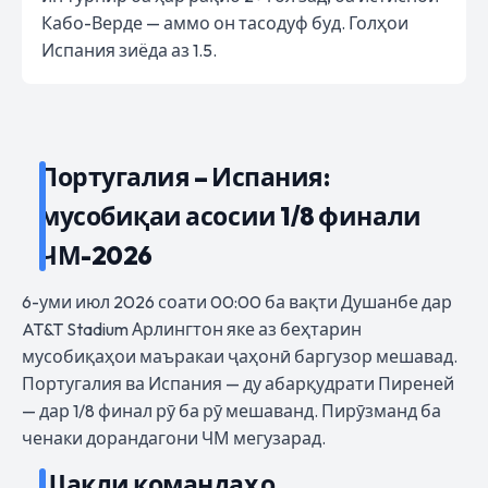
Кабо-Верде — аммо он тасодуф буд. Голҳои
Испания зиёда аз 1.5.
Португалия – Испания:
мусобиқаи асосии 1/8 финали
ЧМ-2026
6-уми июл 2026 соати 00:00 ба вақти Душанбе дар
AT&T Stadium Арлингтон яке аз беҳтарин
мусобиқаҳои маъракаи ҷаҳонӣ баргузор мешавад.
Португалия ва Испания — ду абарқудрати Пиреней
— дар 1/8 финал рӯ ба рӯ мешаванд. Пирӯзманд ба
ченаки дорандагони ЧМ мегузарад.
Шакли командаҳо