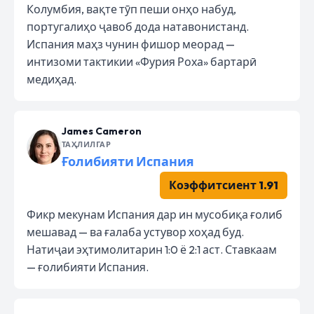
Колумбия, вақте тӯп пеши онҳо набуд,
португалиҳо ҷавоб дода натавонистанд.
Испания маҳз чунин фишор меорад —
интизоми тактикии «Фурия Роха» бартарӣ
медиҳад.
James Cameron
ТАҲЛИЛГАР
Ғолибияти Испания
Коэффитсиент 1.91
Фикр мекунам Испания дар ин мусобиқа ғолиб
мешавад — ва ғалаба устувор хоҳад буд.
Натиҷаи эҳтимолитарин 1:0 ё 2:1 аст. Ставкаам
— ғолибияти Испания.