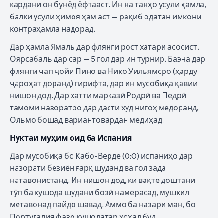
кардани он бунёд ёфтааст. Ин на танҳо усули ҳамла,
балки усули ҳимоя ҳам аст — рақиб одатан имкони
контраҳамла надорад.
Дар ҳамла Ямаль дар флянги рост хатари асосист.
Оярсабаль дар сар — 5 гол дар ин турнир. Баэна дар
флянги чап ҷойи Пино ва Нико Уильямсро (ҳарду
ҷароҳат доранд) гирифта, дар ин мусобиқа қавии
нишон дод. Дар хатти марказӣ Родрӣ ва Педрӣ
тамоми назоратро дар дасти худ нигоҳ медоранд,
Ольмо бошад вариантовардан медиҳад.
Нуктаи муҳим оид ба Испания
Дар мусобиқа бо Кабо-Верде (0:0) испаниҳо дар
назорати безиён ғарқ шуданд ва гол зада
натавонистанд. Ин нишон дод, ки вақте доштани
тӯп ба кушода шудани бозӣ намерасад, мушкил
метавонад пайдо шавад. Аммо ба назари ман, бо
Португалия фазо кушодатар хоҳад буд.