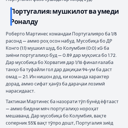
Португалия: мушкилот ва умеди
Роналду
Роберто Мартинес командаи Португалияро ба 1/8
расонд — аммо роҳ осон набуд. Мусобиқа бо ДР
Конго (1:1) мушкил шуд, бо Колумбия (0:0) xG ба
зиёни португалиҳо буд — 0.89 дар муқоиса бо 1.72.
Дар мусобиқа бо Хорватия дар 1/16 финал ғалаба
танҳо ба туфайли гол дар дақиқаи 94-ум ба даст
омад — 2:1. Ин нишон дод, ки команда характер
дорад, аммо сифат ҳанӯз ба дараҷаи лозимӣ
нарасидааст.
Тактикаи Мартинес ба назорати тӯп бунёд ёфтааст
— аммо бидуни мяч португалиҳо нороҳат
мешаванд. Дар мусобиқа бо Колумбия, вақте
соперник 55% вақт тӯпро дошт, Португалия зиёд