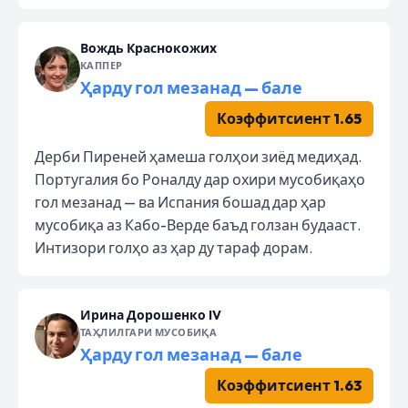
Вождь Краснокожих
КАППЕР
Ҳарду гол мезанад — бале
Коэффитсиент 1.65
Дерби Пиреней ҳамеша голҳои зиёд медиҳад.
Португалия бо Роналду дар охири мусобиқаҳо
гол мезанад — ва Испания бошад дар ҳар
мусобиқа аз Кабо-Верде баъд голзан будааст.
Интизори голҳо аз ҳар ду тараф дорам.
Ирина Дорошенко IV
ТАҲЛИЛГАРИ МУСОБИҚА
Ҳарду гол мезанад — бале
Коэффитсиент 1.63