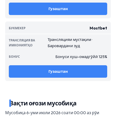
Гузаштан
Mostbet
Трансляцияи мустақим ·
Баровардани зуд
Бонуси хуш-омадгӯйӣ 125%
Гузаштан
Вақти оғози мусобиқа
Мусобиқа 6-уми июли 2026 соати 00:00 аз рӯи