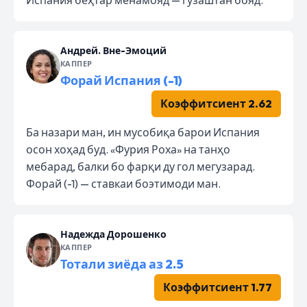
Андрей. Вне-Эмоций
КАППЕР
Форай Испания (-1)
Коэффитсиент 2.62
Ба назари ман, ин мусобиқа барои Испания
осон хоҳад буд. «Фурия Роха» на танҳо
мебарад, балки бо фарқи ду гол мегузарад.
Форай (-1) — ставкаи боэтимоди ман.
Надежда Дорошенко
КАППЕР
Тотали зиёда аз 2.5
Коэффитсиент 1.77