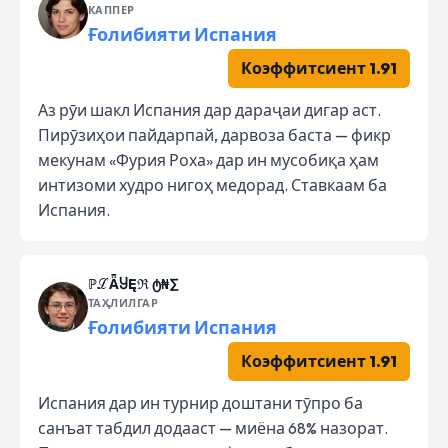
КАППЕР
Ғолибияти Испания
Коэффитсиент 1.91
Аз рӯи шакл Испания дар дараҷаи дигар аст.
Пирӯзиҳои пайдарпай, дарвоза баста — фикр
мекунам «Фурия Роха» дар ин мусобиқа ҳам
интизоми худро нигоҳ медорад. Ставкаам ба
Испания.
ℙℒǞႸĘℜ ტ₦∑
ТАҲЛИЛГАР
Ғолибияти Испания
Коэффитсиент 1.91
Испания дар ин турнир доштани тӯпро ба
санъат табдил додааст — миёна 68% назорат.