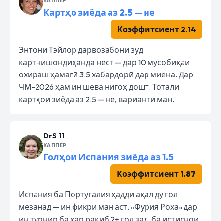
КАППЕР
Картҳо зиёда аз 2.5 — не
Коэффитсиент 2.14
Энтони Тэйлор дарвозабони зуд
картнишондиҳанда нест — дар 10 мусобиқаи
охираш ҳамагӣ 3.5 хабардорӣ дар миёна. Дар
ЧМ-2026 ҳам ин шева нигоҳ дошт. Тотали
картҳои зиёда аз 2.5 — не, варианти ман.
DrS 11
КАППЕР
Голҳои Испания зиёда аз 1.5
Коэффитсиент 1.87
Испания ба Португалия ҳадди ақал ду гол
мезанад — ин фикри ман аст. «Фурия Роха» дар
ин турнир ба ҳар рақиб 2+ гол зад, ба истиснои