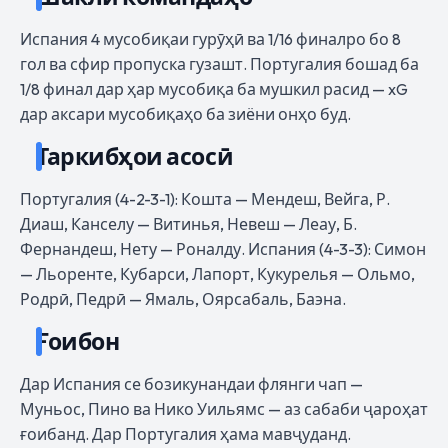
Испания 4 мусобиқаи гурӯҳӣ ва 1/16 финалро бо 8
гол ва сфир пропуска гузашт. Португалия бошад ба
1/8 финал дар ҳар мусобиқа ба мушкил расид — xG
дар аксари мусобиқаҳо ба зиёни онҳо буд.
Таркибҳои асосӣ
Португалия (4-2-3-1): Кошта — Мендеш, Вейга, Р.
Диаш, Канселу — Витинья, Невеш — Леау, Б.
Фернандеш, Нету — Роналду. Испания (4-3-3): Симон
— Льоренте, Кубарси, Лапорт, Кукурелья — Ольмо,
Родрӣ, Педрӣ — Ямаль, Оярсабаль, Баэна.
Ғоибон
Дар Испания се бозикунандаи флянги чап —
Муньос, Пино ва Нико Уильямс — аз сабаби ҷароҳат
ғоибанд. Дар Португалия ҳама мавҷуданд.