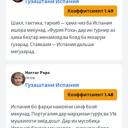
Гузаштани Испания
Коэффитсиент 1.49
Шакл, тактика, таркиб — ҳама чиз ба Испания
ишора мекунад. «Фурия Роха» дар ин турнир аз
ҳама беҳтар менамояд ва бояд ба яккарум
гузарад. Ставкаам — Испания дальше
мегузарад.
Horror Pops
ПРОФ
Гузаштани Испания
Коэффитсиент 1.48
Испания бо фарқи намоёни синф бозӣ
мекунад. Португалия дар марҳилаи гурӯҳ ва 1/16
мушкилоти зиёд дошт. Дар ин мусобиқа
Испания беҳтар менамояд — гузаштан бояд.