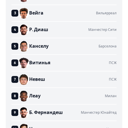
Вейга
Вильярреал
Р. Диаш
Манчестер Сити
Канселу
Барселона
Витинья
ПСЖ
Невеш
ПСЖ
Леау
Милан
Б. Фернандеш
Манчестер Юнайтед