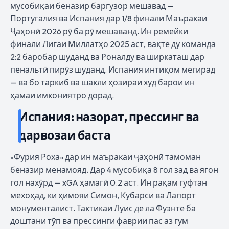
мусобиқаи беназир баргузор мешавад —
Португалия ва Испания дар 1/8 финали Маъракаи
Ҷаҳонӣ 2026 рӯ ба рӯ мешаванд. Ин ремейки
финали Лигаи Миллатҳо 2025 аст, вақте ду команда
2:2 баробар шуданд ва Роналду ва ширкаташ дар
пенальтӣ пирӯз шуданд. Испания интиқом мегирад
— ва бо таркиб ва шакли ҳозираи худ барои ин
ҳамаи имкониятро дорад.
Испания: назорат, прессинг ва
дарвозаи баста
«Фурия Роха» дар ин маъракаи ҷаҳонӣ тамоман
беназир менамояд. Дар 4 мусобиқа 8 гол зад ва ягон
гол нахӯрд — xGA ҳамагӣ 0.2 аст. Ин рақам гуфтан
мехоҳад, ки ҳимояи Симон, Кубарси ва Лапорт
монументалист. Тактикаи Луис де ла Фуэнте ба
доштани тӯп ва прессинги фаврии пас аз гум