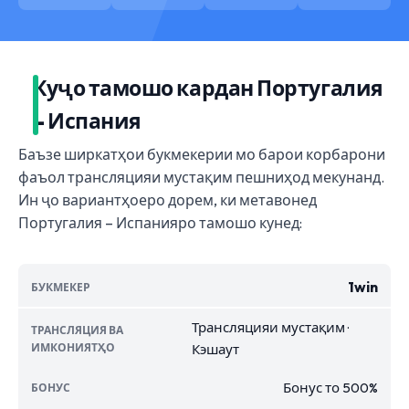
Куҷо тамошо кардан Португалия
– Испания
Баъзе ширкатҳои букмекерии мо барои корбарони
фаъол трансляцияи мустақим пешниҳод мекунанд.
Ин ҷо вариантҳоеро дорем, ки метавонед
Португалия – Испанияро тамошо кунед:
1win
Трансляцияи мустақим ·
Кэшаут
Бонус то 500%