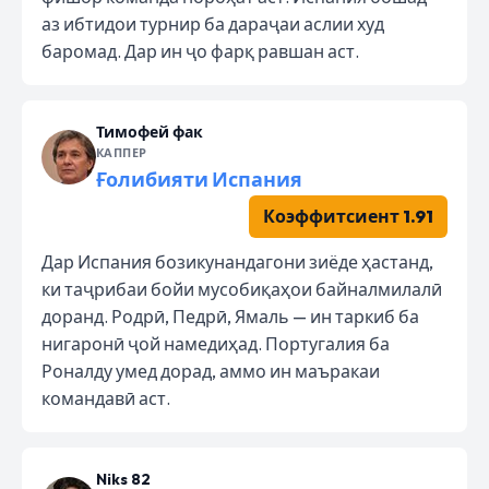
аз ибтидои турнир ба дараҷаи аслии худ
баромад. Дар ин ҷо фарқ равшан аст.
Тимофей фак
КАППЕР
Ғолибияти Испания
Коэффитсиент 1.91
Дар Испания бозикунандагони зиёде ҳастанд,
ки таҷрибаи бойи мусобиқаҳои байналмилалӣ
доранд. Родрӣ, Педрӣ, Ямаль — ин таркиб ба
нигаронӣ ҷой намедиҳад. Португалия ба
Роналду умед дорад, аммо ин маъракаи
командавӣ аст.
Niks 82