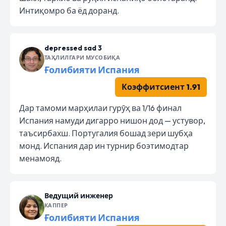
Интиқомро ба ёд доранд.
depressed sad 3
ТАҲЛИЛГАРИ МУСОБИҚА
Ғолибияти Испания
Коэффитсиент 1.91
Дар тамоми марҳилаи гурӯҳ ва 1/16 финал
Испания намуди дигарро нишон дод — устувор,
таъсирбахш. Португалия бошад зери шубҳа
монд. Испания дар ин турнир боэтимодтар
менамояд.
Ведущий инженер
КАППЕР
Ғолибияти Испания