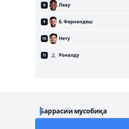
Леау
Б. Фернандеш
Нету
Роналду
Баррасии мусобиқа