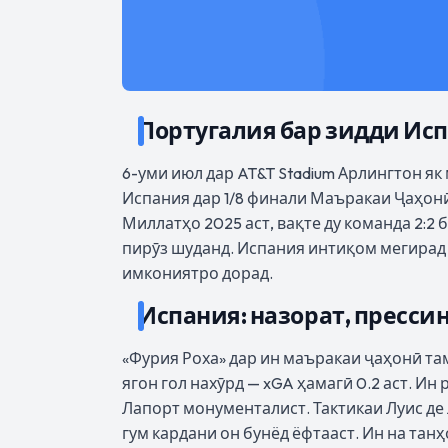
Португалия бар зидди Исп
6-уми июл дар AT&T Stadium Арлингтон я
Испания дар 1/8 финали Маъракаи Ҷаҳонӣ
Миллатҳо 2025 аст, вақте ду команда 2:2
пирӯз шуданд. Испания интиқом мегирад 
имкониятро дорад.
Испания: назорат, прессин
«Фурия Роха» дар ин маъракаи ҷаҳонӣ та
ягон гол нахӯрд — xGA ҳамагӣ 0.2 аст. Ин
Лапорт монументалист. Тактикаи Луис де 
гум кардани он бунёд ёфтааст. Ин на танҳ