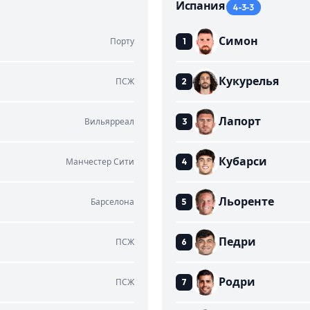
Испания
4-3-3
Симон
Порту
Кукурелья
ПСЖ
Лапорт
Вильярреал
Кубарси
Манчестер Сити
Льоренте
Барселона
Педри
ПСЖ
Родри
ПСЖ