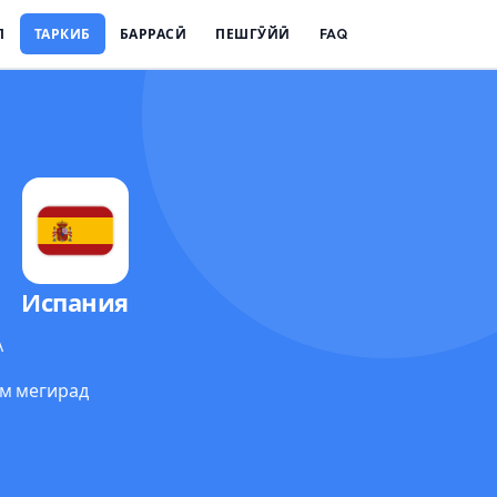
Л
ТАРКИБ
БАРРАСӢ
ПЕШГӮЙӢ
FAQ
Испания
А
ом мегирад