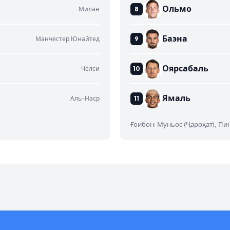
Ольмо
Милан
Баэна
Манчестер Юнайтед
Оярсабаль
Челси
Ямаль
Аль-Наср
Ғоибон: Муньос (Ҷароҳат), Пин