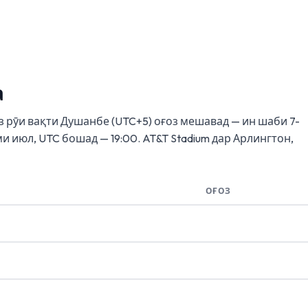
а
з рӯи вақти Душанбе (UTC+5) оғоз мешавад — ин шаби 7-
ми июл, UTC бошад — 19:00. AT&T Stadium дар Арлингтон,
ОҒОЗ