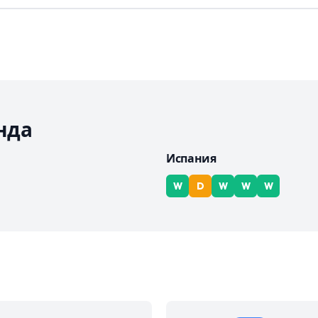
нда
Испания
W
D
W
W
W