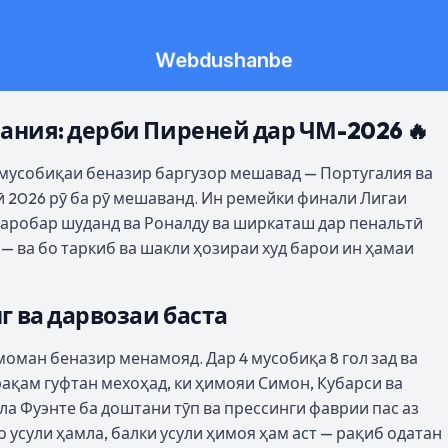
ания: дерби Пиреней дар ЧМ-2026 🔥
к мусобиқаи беназир баргузор мешавад — Португалия ва
 2026 рӯ ба рӯ мешаванд. Ин ремейки финали Лигаи
 баробар шуданд ва Роналду ва ширкаташ дар пенальтӣ
— ва бо таркиб ва шакли ҳозираи худ барои ин ҳамаи
г ва дарвозаи баста
моман беназир менамояд. Дар 4 мусобиқа 8 гол зад ва
 рақам гуфтан мехоҳад, ки ҳимояи Симон, Кубарси ва
ла Фуэнте ба доштани тӯп ва прессинги фаврии пас аз
о усули ҳамла, балки усули ҳимоя ҳам аст — рақиб одатан