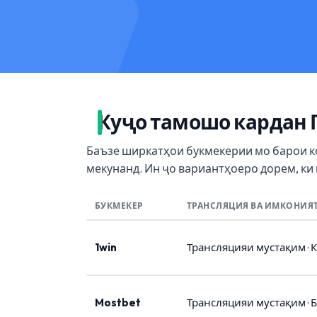
Куҷо тамошо кардан 
Баъзе ширкатҳои букмекерии мо барои 
мекунанд. Ин ҷо вариантҳоеро дорем, ки
БУКМЕКЕР
ТРАНСЛЯЦИЯ ВА ИМКОНИЯ
1win
Трансляцияи мустақим · 
Mostbet
Трансляцияи мустақим · 