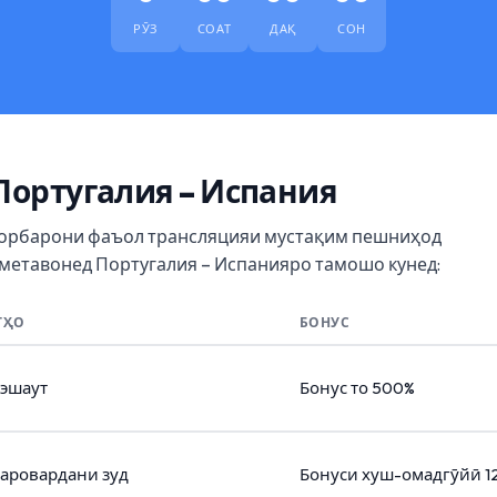
РӮЗ
СОАТ
ДАҚ
СОН
Португалия – Испания
корбарони фаъол трансляцияи мустақим пешниҳод
 метавонед Португалия – Испанияро тамошо кунед:
ТҲО
БОНУС
Кэшаут
Бонус то 500%
Баровардани зуд
Бонуси хуш-омадгӯйӣ 1