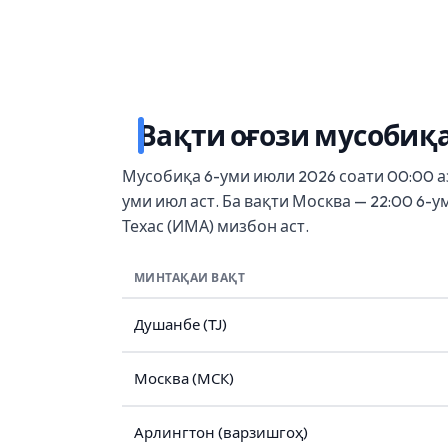
Вақти оғози мусобиқ
Мусобиқа 6-уми июли 2026 соати 00:00 а
уми июл аст. Ба вақти Москва — 22:00 6-у
Техас (ИМА) мизбон аст.
МИНТАҚАИ ВАҚТ
Душанбе (TJ)
Москва (МСК)
Арлингтон (варзишгоҳ)