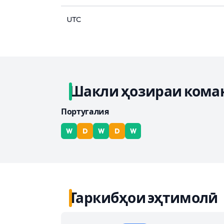
UTC
Шакли ҳозираи кома
Португалия
W
D
W
D
W
Таркибҳои эҳтимолӣ